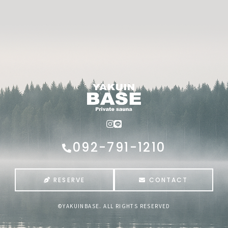
092-791-1210
RESERVE
CONTACT
©YAKUINBASE. ALL RIGHTS RESERVED