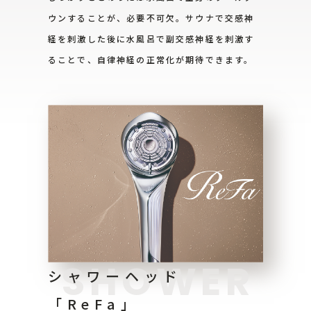
ウンすることが、必要不可欠。サウナで交感神
経を刺激した後に水風呂で副交感神経を刺激す
ることで、自律神経の正常化が期待できます。
SHOWER
シャワーヘッド
「ReFa」