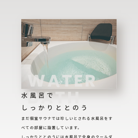
WATER
BATH
水風呂で
しっかりととのう
まだ個室サウナでは珍しいとされる水風呂をす
べての部屋に設置しています。
しっかりととのうには水風呂で全身のクールダ