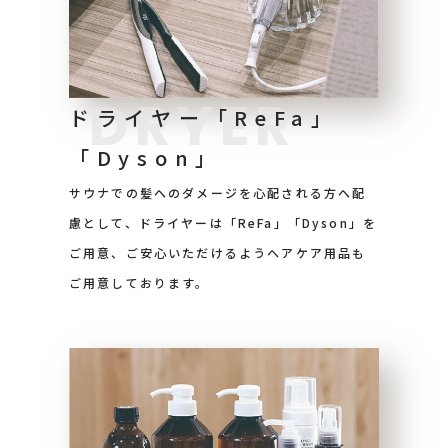
DRYER
ドライヤー「ReFa」
「Dyson」
サウナでの髪へのダメージを心配される方へ配
慮として、ドライヤーは「ReFa」「Dyson」を
ご用意、ご安心いただけるようヘアケア用品も
ご用意しております。